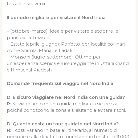
tessuti e souvenir.
Il periodo migliore per visitare il Nord India
– (ottobre-marzo): Ideale per visitare e scoprire le
principali attrazioni.
– Estate (aprile-giugno): Perfetto per località collinari
come Shimla, Manali e Ladakh.
– Monsoni (luglio-settembre): Ottimo per
un’esperienza scenica e lussureggiante in Uttarakhand
e Himachal Pradesh.
Domande frequenti sul viaggio nel Nord India
D. È sicuro viaggiare nel Nord India con una guida?
R:
Sì, viaggiare con una guida migliora la sicurezza,
poiché conoscono la zona e ti aiutano a evitare rischi.
D. Quanto costa un tour guidato nel Nord India?
R:
I costi variano in base all’itinerario, al numero di
persone e alla durata. Un tour standard costa tra ₹3.000