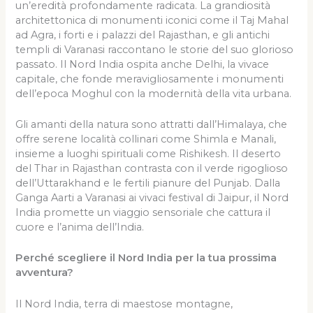
un’eredità profondamente radicata. La grandiosità
architettonica di monumenti iconici come il Taj Mahal
ad Agra, i forti e i palazzi del Rajasthan, e gli antichi
templi di Varanasi raccontano le storie del suo glorioso
passato. Il Nord India ospita anche Delhi, la vivace
capitale, che fonde meravigliosamente i monumenti
dell’epoca Moghul con la modernità della vita urbana.
Gli amanti della natura sono attratti dall’Himalaya, che
offre serene località collinari come Shimla e Manali,
insieme a luoghi spirituali come Rishikesh. Il deserto
del Thar in Rajasthan contrasta con il verde rigoglioso
dell’Uttarakhand e le fertili pianure del Punjab. Dalla
Ganga Aarti a Varanasi ai vivaci festival di Jaipur, il Nord
India promette un viaggio sensoriale che cattura il
cuore e l’anima dell’India.
Perché scegliere il Nord India per la tua prossima
avventura?
Il Nord India, terra di maestose montagne,