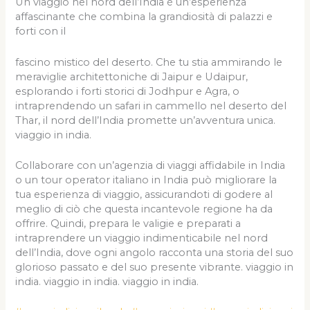
Un viaggio nel nord dell’India è un’esperienza
affascinante che combina la grandiosità di palazzi e
forti con il
fascino mistico del deserto. Che tu stia ammirando le
meraviglie architettoniche di Jaipur e Udaipur,
esplorando i forti storici di Jodhpur e Agra, o
intraprendendo un safari in cammello nel deserto del
Thar, il nord dell’India promette un’avventura unica.
viaggio in india.
Collaborare con un’agenzia di viaggi affidabile in India
o un tour operator italiano in India può migliorare la
tua esperienza di viaggio, assicurandoti di godere al
meglio di ciò che questa incantevole regione ha da
offrire. Quindi, prepara le valigie e preparati a
intraprendere un viaggio indimenticabile nel nord
dell’India, dove ogni angolo racconta una storia del suo
glorioso passato e del suo presente vibrante. viaggio in
india. viaggio in india. viaggio in india.