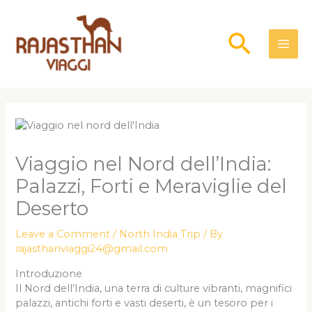
Skip
to
Searc
content
Viaggio nel Nord dell’India:
Palazzi, Forti e Meraviglie del
Deserto
Leave a Comment
/
North India Trip
/ By
rajasthanviaggi24@gmail.com
Introduzione
Il Nord dell’India, una terra di culture vibranti, magnifici
palazzi, antichi forti e vasti deserti, è un tesoro per i