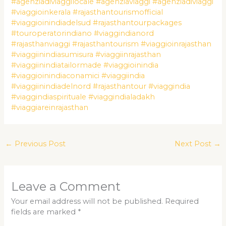
#agenziadiviaggilocale
#agenziaviaggi
#agenziadiviaggi
#viaggioinkerala
#rajasthantourismofficial
#viaggioinindiadelsud
#rajasthantourpackages
#touroperatorindiano
#viaggindianord
#rajasthanviaggi
#rajasthantourism
#viaggioinrajasthan
#viaggiinindiasumisura
#viaggiinrajasthan
#viaggiinindiatailormade
#viaggioinindia
#viaggioinindiaconamici
#viaggiindia
#viaggiinindiadelnord
#rajasthantour
#viaggindia
#viaggindiaspirituale
#viaggindialadakh
#viaggiareinrajasthan
←
Previous Post
Next Post
→
Leave a Comment
Your email address will not be published.
Required
fields are marked
*