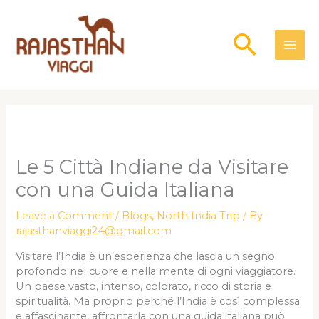
Skip
to
Searc
content
Le 5 Città Indiane da Visitare
con una Guida Italiana
Leave a Comment
/
Blogs
,
North India Trip
/ By
rajasthanviaggi24@gmail.com
Visitare l’India è un’esperienza che lascia un segno
profondo nel cuore e nella mente di ogni viaggiatore.
Un paese vasto, intenso, colorato, ricco di storia e
spiritualità. Ma proprio perché l’India è così complessa
e affascinante, affrontarla con una guida italiana può