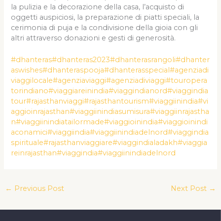
la pulizia e la decorazione della casa, l’acquisto di
oggetti auspiciosi, la preparazione di piatti speciali, la
cerimonia di puja e la condivisione della gioia con gli
altri attraverso donazioni e gesti di generosità.
#dhanteras
#dhanteras2023
#dhanterasrangoli
#dhanter
aswishes
#dhanteraspooja
#dhanterasspecial
#agenziadi
viaggilocale
#agenziaviaggi
#agenziadiviaggi
#touropera
torindiano
#viaggiareinindia
#viaggindianord
#viaggindia
tour
#rajasthanviaggi
#rajasthantourism
#viaggiinindia
#vi
aggioinrajasthan
#viaggiinindiasumisura
#viaggiinrajastha
n
#viaggiinindiatailormade
#viaggioinindia
#viaggioinindi
aconamici
#viaggiindia
#viaggiinindiadelnord
#viaggindia
spirituale
#rajasthanviaggiare
#viaggindialadakh
#viaggia
reinrajasthan
#viaggindia
#viaggiinindiadelnord
←
Previous Post
Next Post
→