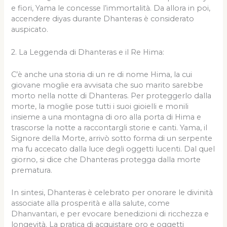
e fiori, Yama le concesse l’immortalità. Da allora in poi,
accendere diyas durante Dhanteras è considerato
auspicato.
2. La Leggenda di Dhanteras e il Re Hima:
C’è anche una storia di un re di nome Hima, la cui
giovane moglie era avvisata che suo marito sarebbe
morto nella notte di Dhanteras. Per proteggerlo dalla
morte, la moglie pose tutti i suoi gioielli e monili
insieme a una montagna di oro alla porta di Hima e
trascorse la notte a raccontargli storie e canti. Yama, il
Signore della Morte, arrivò sotto forma di un serpente
ma fu accecato dalla luce degli oggetti lucenti. Dal quel
giorno, si dice che Dhanteras protegga dalla morte
prematura.
In sintesi, Dhanteras è celebrato per onorare le divinità
associate alla prosperità e alla salute, come
Dhanvantari, e per evocare benedizioni di ricchezza e
longevità. La pratica di acquistare oro e oggetti