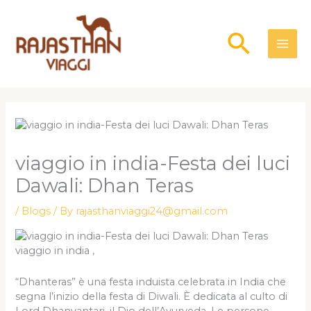
Skip
to
Searc
content
viaggio in india-Festa dei luci
Dawali: Dhan Teras
/
Blogs
/ By
rajasthanviaggi24@gmail.com
viaggio in india ,
“Dhanteras” è una festa induista celebrata in India che
segna l’inizio della festa di Diwali. È dedicata al culto di
Lord Dhanvantari, il Dio dell’Ayurveda. Le persone