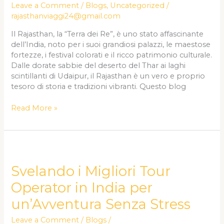
Re
Leave a Comment
/
Blogs
,
Uncategorized
/
e
rajasthanviaggi24@gmail.com
dei
Il Rajasthan, la “Terra dei Re”, è uno stato affascinante
Palazzi
dell’India, noto per i suoi grandiosi palazzi, le maestose
fortezze, i festival colorati e il ricco patrimonio culturale.
Dalle dorate sabbie del deserto del Thar ai laghi
scintillanti di Udaipur, il Rajasthan è un vero e proprio
tesoro di storia e tradizioni vibranti. Questo blog
Read More »
Svelando
i
Migliori
Svelando i Migliori Tour
Tour
Operator in India per
Operator
in
un’Avventura Senza Stress
India
per
Leave a Comment
/
Blogs
/