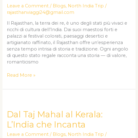
Più
Leave a Comment
/
Blogs
,
North India Trip
/
Colorata
rajasthanviaggi24@gmail.com
dell’India
Il Rajasthan, la terra dei re, è uno degli stati più vivaci e
ricchi di cultura dell’India. Dai suoi maestosi forti e
palazzi ai festival colorati, paesaggi desertici e
artigianato raffinato, il Rajasthan offre un’esperienza
senza tempo intrisa di storia e tradizione. Ogni angolo
di questo stato regale racconta una storia — di valore,
romanticismo
Read More »
Dal
Taj
Mahal
Dal Taj Mahal al Kerala:
al
L’India che Incanta
Kerala:
L’India
Leave a Comment
/
Blogs
,
North India Trip
/
che