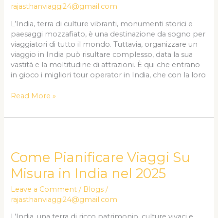
un’Avventura
rajasthanviaggi24@gmail.com
Senza
L’India, terra di culture vibranti, monumenti storici e
Stress
paesaggi mozzafiato, è una destinazione da sogno per
viaggiatori di tutto il mondo. Tuttavia, organizzare un
viaggio in India può risultare complesso, data la sua
vastità e la moltitudine di attrazioni. È qui che entrano
in gioco i migliori tour operator in India, che con la loro
Read More »
Come
Pianificare
Viaggi
Come Pianificare Viaggi Su
Su
Misura in India nel 2025
Misura
in
Leave a Comment
/
Blogs
/
India
rajasthanviaggi24@gmail.com
nel
2025
L’India, una terra di ricco patrimonio, culture vivaci e