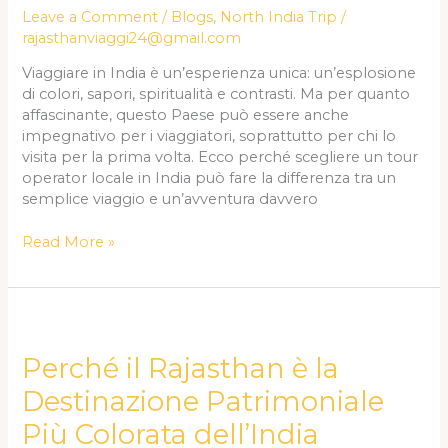
Operator
Leave a Comment
/
Blogs
,
North India Trip
/
Locale
rajasthanviaggi24@gmail.com
in
Viaggiare in India è un’esperienza unica: un’esplosione
India
di colori, sapori, spiritualità e contrasti. Ma per quanto
affascinante, questo Paese può essere anche
impegnativo per i viaggiatori, soprattutto per chi lo
visita per la prima volta. Ecco perché scegliere un tour
operator locale in India può fare la differenza tra un
semplice viaggio e un’avventura davvero
Read More »
Perché
il
Rajasthan
Perché il Rajasthan è la
è
Destinazione Patrimoniale
la
Destinazione
Più Colorata dell’India
Patrimoniale