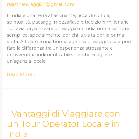
India
rajasthanviaggi24@gmail.com
per
L’India è una terra affascinante, ricca di cultura,
Italiani
spiritualità, paesaggi mozzafiato e tradizioni millenarie.
Tuttavia, organizzare un viaggio in India non è sempre
semplice, specialmente per chi la visita per la prima
volta. Affidarsi a una buona agenzia di viaggi locale può
fare la differenza tra un’esperienza stressante e
un’avventura indimenticabile. Perché scegliere
un’agenzia locale
Read More »
I
Vantaggi
di
I Vantaggi di Viaggiare con
Viaggiare
un Tour Operator Locale in
con
un
India
Tour