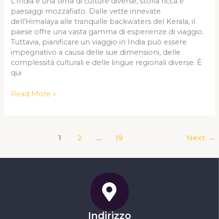
L’India è una terra di culture diverse, storia ricca e
India
paesaggi mozzafiato. Dalle vette innevate
dell’Himalaya alle tranquille backwaters del Kerala, il
paese offre una vasta gamma di esperienze di viaggio.
Tuttavia, pianificare un viaggio in India può essere
impegnativo a causa delle sue dimensioni, delle
complessità culturali e delle lingue regionali diverse. È
qui
Read More »
1
2
…
19
Next
→
Indirizzo