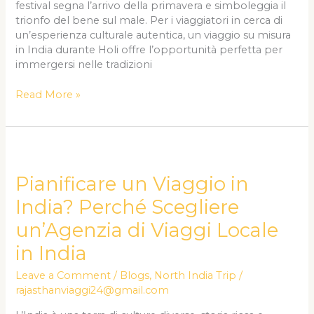
India
festival segna l’arrivo della primavera e simboleggia il
trionfo del bene sul male. Per i viaggiatori in cerca di
un’esperienza culturale autentica, un viaggio su misura
in India durante Holi offre l’opportunità perfetta per
immergersi nelle tradizioni
Read More »
Pianificare
un
Viaggio
Pianificare un Viaggio in
in
India? Perché Scegliere
India?
Perché
un’Agenzia di Viaggi Locale
Scegliere
in India
un’Agenzia
di
Leave a Comment
/
Blogs
,
North India Trip
/
Viaggi
rajasthanviaggi24@gmail.com
Locale
in