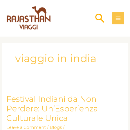
Skip
to
Searc
content
viaggio in india
Festival
Indiani
da
Festival Indiani da Non
Non
Perdere: Un’Esperienza
Perdere:
Un’Esperienza
Culturale Unica
Culturale
Unica
Leave a Comment
/
Blogs
/