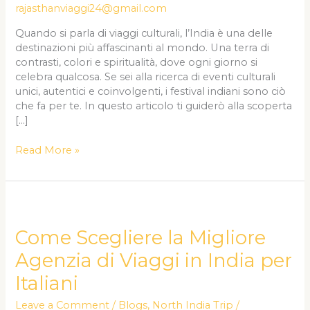
rajasthanviaggi24@gmail.com
Quando si parla di viaggi culturali, l’India è una delle
destinazioni più affascinanti al mondo. Una terra di
contrasti, colori e spiritualità, dove ogni giorno si
celebra qualcosa. Se sei alla ricerca di eventi culturali
unici, autentici e coinvolgenti, i festival indiani sono ciò
che fa per te. In questo articolo ti guiderò alla scoperta
[…]
Read More »
Come
Scegliere
la
Come Scegliere la Migliore
Migliore
Agenzia di Viaggi in India per
Agenzia
di
Italiani
Viaggi
in
Leave a Comment
/
Blogs
,
North India Trip
/