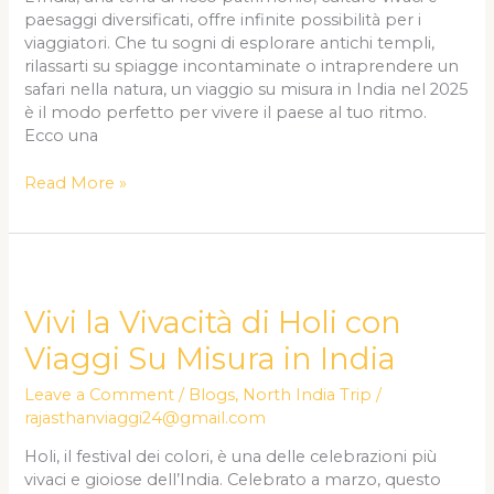
paesaggi diversificati, offre infinite possibilità per i
viaggiatori. Che tu sogni di esplorare antichi templi,
rilassarti su spiagge incontaminate o intraprendere un
safari nella natura, un viaggio su misura in India nel 2025
è il modo perfetto per vivere il paese al tuo ritmo.
Ecco una
Read More »
Vivi
la
Vivacità
Vivi la Vivacità di Holi con
di
Viaggi Su Misura in India
Holi
con
Leave a Comment
/
Blogs
,
North India Trip
/
Viaggi
rajasthanviaggi24@gmail.com
Su
Misura
Holi, il festival dei colori, è una delle celebrazioni più
in
vivaci e gioiose dell’India. Celebrato a marzo, questo