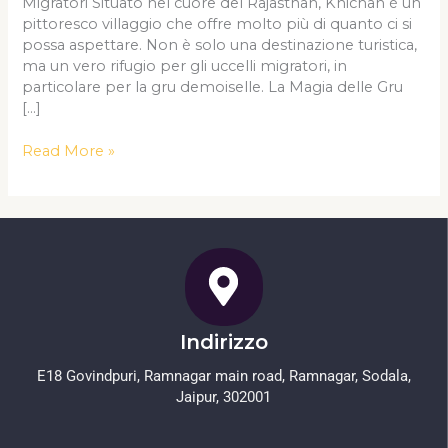
Migratori Situato nel cuore del Rajasthan, Khichan è un
pittoresco villaggio che offre molto più di quanto ci si
possa aspettare. Non è solo una destinazione turistica,
ma un vero rifugio per gli uccelli migratori, in
particolare per la gru demoiselle. La Magia delle Gru
[…]
Read More »
Indirizzo
E18 Govindpuri, Ramnagar main road, Ramnagar, Sodala,
Jaipur, 302001