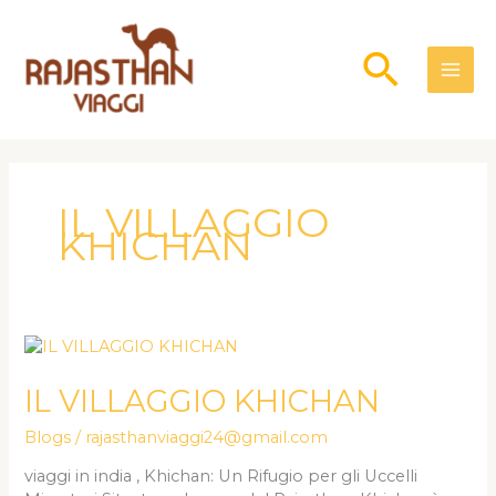
Skip
to
Searc
content
IL VILLAGGIO
KHICHAN
IL
VILLAGGIO
KHICHAN
IL VILLAGGIO KHICHAN
Blogs
/
rajasthanviaggi24@gmail.com
viaggi in india , Khichan: Un Rifugio per gli Uccelli