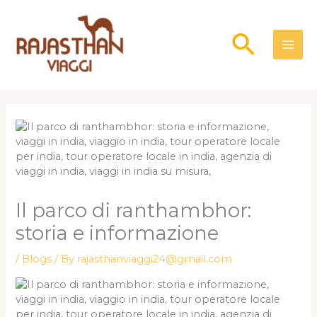
Skip
to
Searc
content
Il parco di ranthambhor:
storia e informazione
/
Blogs
/ By
rajasthanviaggi24@gmail.com