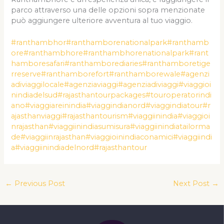
parco attraverso una delle opzioni sopra menzionate
può aggiungere ulteriore avventura al tuo viaggio.
#ranthambhor
#ranthamborenationalpark
#ranthamb
ore
#ranthambhore
#ranthambhorenationalpark
#rant
hamboresafari
#ranthamborediaries
#ranthamboretige
rreserve
#ranthamborefort
#ranthamborewale
#agenzi
adiviaggilocale
#agenziaviaggi
#agenziadiviaggi
#viaggioi
nindiadelsud
#rajasthantourpackages
#touroperatorindi
ano
#viaggiareinindia
#viaggindianord
#viaggindiatour
#r
ajasthanviaggi
#rajasthantourism
#viaggiinindia
#viaggioi
nrajasthan
#viaggiinindiasumisura
#viaggiinindiatailorma
de
#viaggiinrajasthan
#viaggioinindiaconamici
#viaggiindi
a
#viaggiinindiadelnord
#rajasthantour
←
Previous Post
Next Post
→