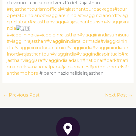
da vicino la ricca biodiversità del Rajasthan.
#rajasthantourismofficial
#rajasthantourpackages
#tour
operatorindiano
#viaggiareinindia
#viaggindianord
#viag
gindiatour
#rajasthanviaggi
#rajasthantourism
#viaggioini
ndia
#viaggiinindia
#viaggioinrajasthan
#viaggiinindiasumisura
#viaggiinrajasthan
#viaggiinindiatailormade
#viaggioinin
dia
#viaggioinindiaconamici
#viaggiindia
#viaggiinindiade
lnord
#rajasthantour
#viaggindia
#viaggindiaspirituale
#ra
jasthanviaggiare
#viaggindialadakh
#national
#park
#nati
onalparks
#nationalpark
#jaipurdiaries
#jodhpurhotels
#r
anthambhore
#iparchinazionalidelrajasthan
←
Previous Post
Next Post
→