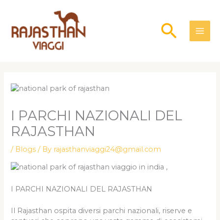
Skip
to
Searc
content
I PARCHI NAZIONALI DEL
RAJASTHAN
/
Blogs
/ By
rajasthanviaggi24@gmail.com
viaggio in india ,
I PARCHI NAZIONALI DEL RAJASTHAN
Il Rajasthan ospita diversi parchi nazionali, riserve e