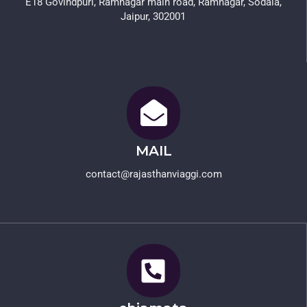
E18 Govindpuri, Ramnagar main road, Ramnagar, Sodala,
Jaipur, 302001
MAIL
contact@rajasthanviaggi.com​