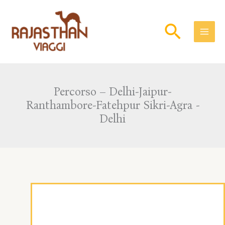
Skip
to
Searc
content
Percorso – Delhi-Jaipur-
Ranthambore-Fatehpur Sikri-Agra -
Delhi