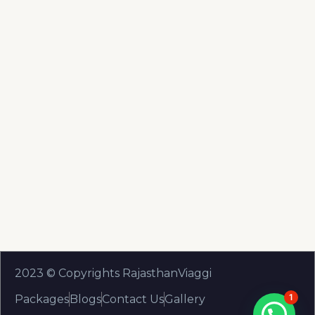
2023 © Copyrights RajasthanViaggi
1
Packages
Blogs
Contact Us
Gallery