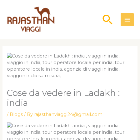
Skip
to
Searc
content
Cose da vedere in Ladakh :
india
/
Blogs
/ By
rajasthanviaggi24@gmail.com