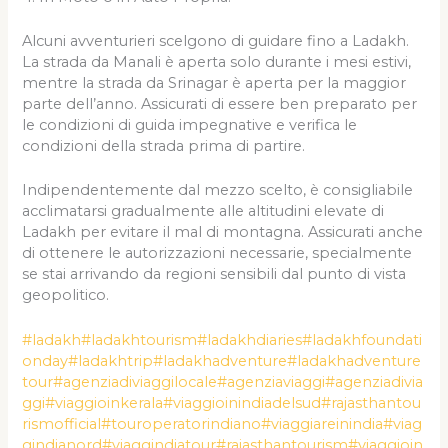
Alcuni avventurieri scelgono di guidare fino a Ladakh.
La strada da Manali è aperta solo durante i mesi estivi,
mentre la strada da Srinagar è aperta per la maggior
parte dell’anno. Assicurati di essere ben preparato per
le condizioni di guida impegnative e verifica le
condizioni della strada prima di partire.
Indipendentemente dal mezzo scelto, è consigliabile
acclimatarsi gradualmente alle altitudini elevate di
Ladakh per evitare il mal di montagna. Assicurati anche
di ottenere le autorizzazioni necessarie, specialmente
se stai arrivando da regioni sensibili dal punto di vista
geopolitico.
#ladakh
#ladakhtourism
#ladakhdiaries
#ladakhfoundati
onday
#ladakhtrip
#ladakhadventure
#ladakhadventure
tour
#agenziadiviaggilocale
#agenziaviaggi
#agenziadivia
ggi
#viaggioinkerala
#viaggioinindiadelsud
#rajasthantou
rismofficial
#touroperatorindiano
#viaggiareinindia
#viag
gindianord
#viaggindiatour
#rajasthantourism
#viaggioin