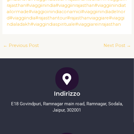
rajasthan
#viaggiinindia
#viaggiinrajasthan
#viaggiinindiat
ailormade
#viaggioinindiaconamici
#viaggiinindiadelnor
d
#viaggiindia
#rajasthantour
#rajasthanviaggiare
#viaggi
ndialadakh
#viaggindiaspirituale
#viaggiareinrajasthan
←
Previous Post
Next Post
→
Indirizzo
E18 Govindpuri, Ramnagar main road, Ramnagar, Sodala,
Jaipur, 302001